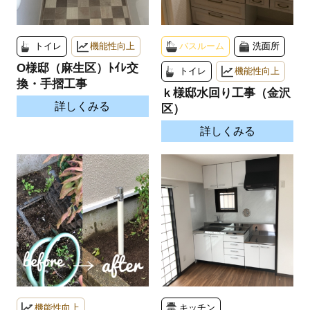
トイレ
機能性向上
バスルーム
洗面所
O様邸（麻生区）ﾄｲﾚ交
トイレ
機能性向上
換・手摺工事
ｋ様邸水回り工事（金沢
詳しくみる
区）
詳しくみる
機能性向上
キッチン