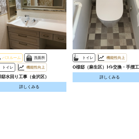
バスルーム
洗面所
トイレ
機能性向上
O様邸（麻生区）ﾄｲﾚ交換・手摺
トイレ
機能性向上
様邸水回り工事（金沢区）
詳しくみる
詳しくみる