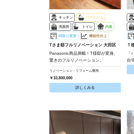
キッチン
バスルーム
洗面所
トイレ
内装
間取り変更
機能性向上
Tさま邸フルリノベーション 大田区
Ｔ
Panasonic商品満載！T様邸が変身、
「
驚きのフルリノベーション。
自
リノベーション・リフォーム費用
￥10,800,000
詳しくみる