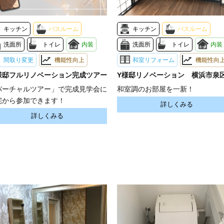
キッチン
バスルーム
キッチン
バスルーム
洗面所
トイレ
内装
洗面所
トイレ
内装
間取り変更
機能性向上
和室リフォーム
機能性向
様邸フルリノベーション完成ツアー
Y様邸リノベーション 横浜市泉
バーチャルツアー」で完成見学会に
和室調のお部屋を一新！
宅から参加できます！
詳しくみる
詳しくみる