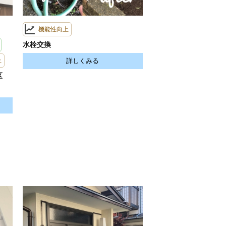
機能性向上
水栓交換
上
詳しくみる
区