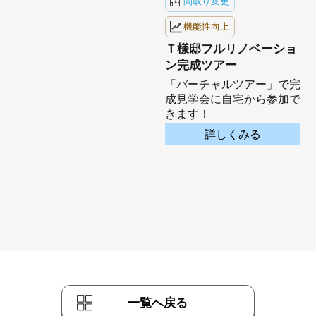
間取り変更
機能性向上
Ｔ様邸フルリノベーショ
ン完成ツアー
「バーチャルツアー」で完
ノ
成見学会に自宅から参加で
きます！
詳しくみる
一覧へ戻る