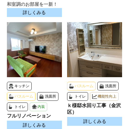
和室調のお部屋を一新！
詳しくみる
キッチン
バスルーム
洗面所
バスルーム
洗面所
トイレ
機能性向上
ｋ様邸水回り工事（金沢
トイレ
内装
区）
フルリノベーション
詳しくみる
詳しくみる