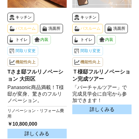
キッチン
キッチン
バスルーム
洗面所
バスルーム
洗面所
トイレ
内装
トイレ
内装
間取り変更
間取り変更
機能性向上
機能性向上
Tさま邸フルリノベーシ
Ｔ様邸フルリノベーショ
ョン 大田区
ン完成ツアー
Panasonic商品満載！T様
「バーチャルツアー」で
邸が変身、驚きのフルリ
完成見学会に自宅から参
ノベーション。
加できます！
詳しくみる
リノベーション・リフォーム費
用
￥10,800,000
詳しくみる