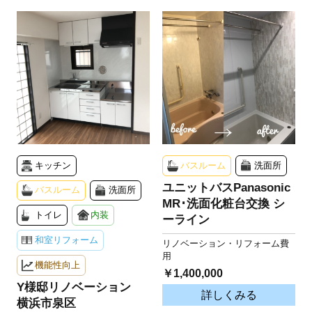
キッチン
バスルーム
洗面所
ユニットバスPanasonic
バスルーム
洗面所
MR･洗面化粧台交換 シ
トイレ
内装
ーライン
和室リフォーム
リノベーション・リフォーム費
用
機能性向上
￥1,400,000
Y様邸リノベーション
詳しくみる
横浜市泉区