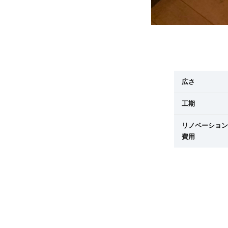
広さ
工期
リノベーション
費用