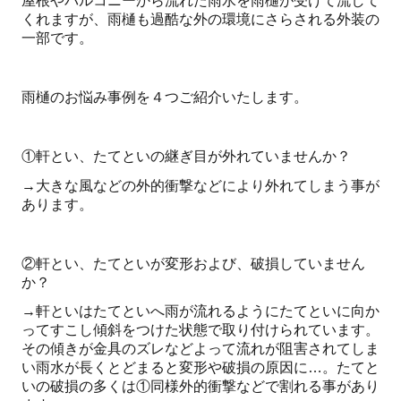
屋根やバルコニーから流れた雨水を雨樋が受けて流して
くれますが、雨樋も過酷な外の環境にさらされる外装の
一部です。
雨樋のお悩み事例を４つご紹介いたします。
①軒とい、たてといの継ぎ目が外れていませんか？
→大きな風などの外的衝撃などにより外れてしまう事が
あります。
②軒とい、たてといが変形および、破損していません
か？
→軒といはたてといへ雨が流れるようにたてといに向か
ってすこし傾斜をつけた状態で取り付けられています。
その傾きが金具のズレなどよって流れが阻害されてしま
い雨水が長くとどまると変形や破損の原因に…。たてと
いの破損の多くは①同様外的衝撃などで割れる事があり