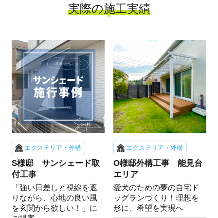
実際の施工実績
エクステリア・外構
エクステリア・外構
S様邸 サンシェード取
O様邸外構工事 能見台
付工事
エリア
「強い日差しと視線を遮
愛犬のための夢の自宅ド
りながら、心地の良い風
ッグランづくり！理想を
を玄関から欲しい！」に
形に、希望を実現へ