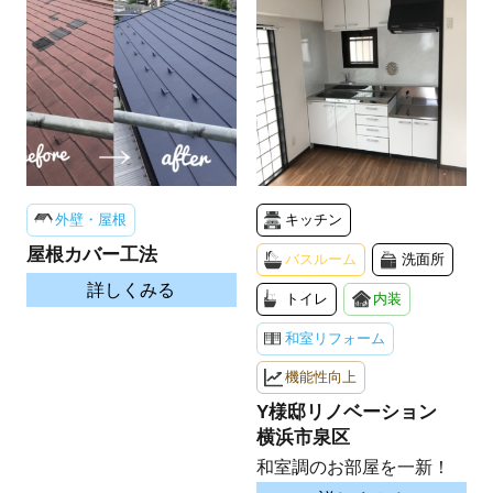
外壁・屋根
キッチン
屋根カバー工法
バスルーム
洗面所
詳しくみる
トイレ
内装
和室リフォーム
機能性向上
Y様邸リノベーション
横浜市泉区
和室調のお部屋を一新！