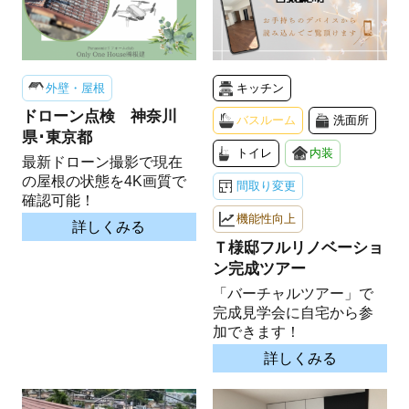
外壁・屋根
キッチン
ドローン点検 神奈川
バスルーム
洗面所
県･東京都
トイレ
内装
最新ドローン撮影で現在
の屋根の状態を4K画質で
間取り変更
確認可能！
機能性向上
詳しくみる
Ｔ様邸フルリノベーショ
ン完成ツアー
「バーチャルツアー」で
完成見学会に自宅から参
加できます！
詳しくみる