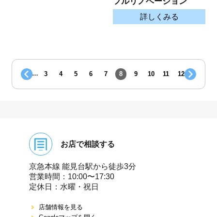
フルリノベーション
詳しくみる
1
…
3
4
5
6
7
8
9
10
11
12
お店で相談する
京急本線 能⾒台駅から徒歩3分
営業時間：10:00〜17:30
定休⽇：⽔曜・祝⽇
店舗情報を⾒る