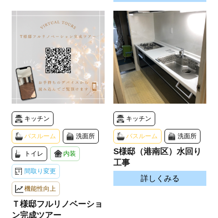
キッチン
キッチン
バスルーム
洗面所
バスルーム
洗面所
S様邸（港南区）水回り
トイレ
内装
工事
間取り変更
詳しくみる
機能性向上
Ｔ様邸フルリノベーショ
ン完成ツアー