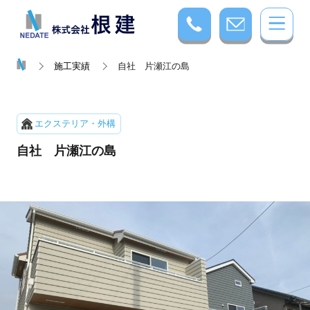
施工実績
自社 片瀬江の島
エクステリア・外構
自社 片瀬江の島