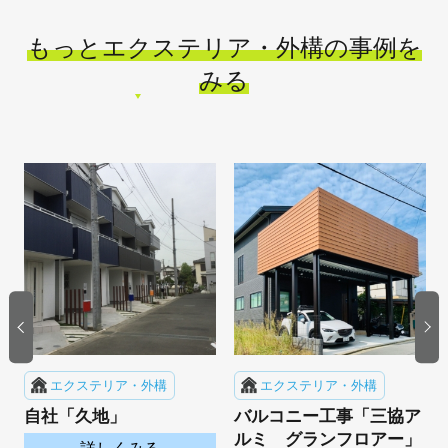
もっとエクステリア・外構の事例を
みる
エクステリア・外構
エクステリア・外構
上
自社「久地」
バルコニー工事「三協ア
ルミ グランフロアー」