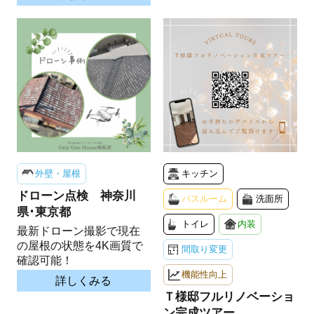
外壁・屋根
キッチン
ドローン点検 神奈川
バスルーム
洗面所
県･東京都
トイレ
内装
最新ドローン撮影で現在
の屋根の状態を4K画質で
間取り変更
確認可能！
機能性向上
詳しくみる
Ｔ様邸フルリノベーショ
ン完成ツアー