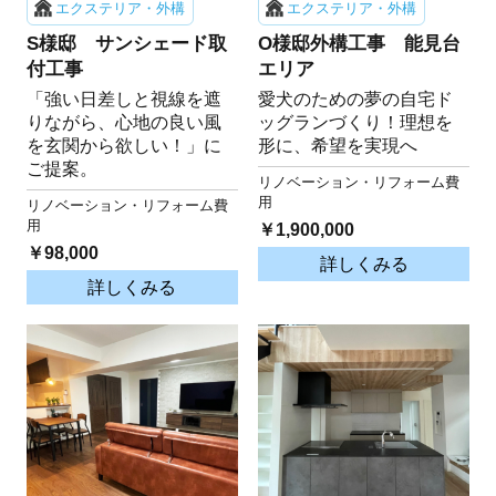
エクステリア・外構
エクステリア・外構
S様邸 サンシェード取
O様邸外構工事 能見台
付工事
エリア
「強い日差しと視線を遮
愛犬のための夢の自宅ド
りながら、心地の良い風
ッグランづくり！理想を
を玄関から欲しい！」に
形に、希望を実現へ
ご提案。
リノベーション・リフォーム費
用
リノベーション・リフォーム費
用
￥1,900,000
￥98,000
詳しくみる
詳しくみる