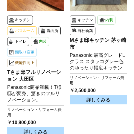
キッチン
キッチン
内装
バスルーム
洗面所
自社新築
Mさま邸キッチン 茅ヶ崎
トイレ
内装
市
間取り変更
Panasonic 最高グレードL
クラス スタッコグレー色
機能性向上
のゆったり幅広キッチン
Tさま邸フルリノベーシ
リノベーション・リフォーム費
ョン 大田区
用
Panasonic商品満載！T様
￥2,500,000
邸が変身、驚きのフルリ
詳しくみる
ノベーション。
リノベーション・リフォーム費
用
￥10,800,000
詳しくみる