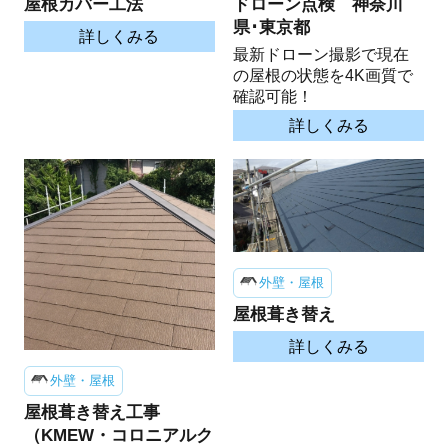
屋根カバー工法
ドローン点検 神奈川
県･東京都
詳しくみる
最新ドローン撮影で現在
の屋根の状態を4K画質で
確認可能！
詳しくみる
外壁・屋根
屋根葺き替え
詳しくみる
外壁・屋根
屋根葺き替え工事
（KMEW・コロニアルク