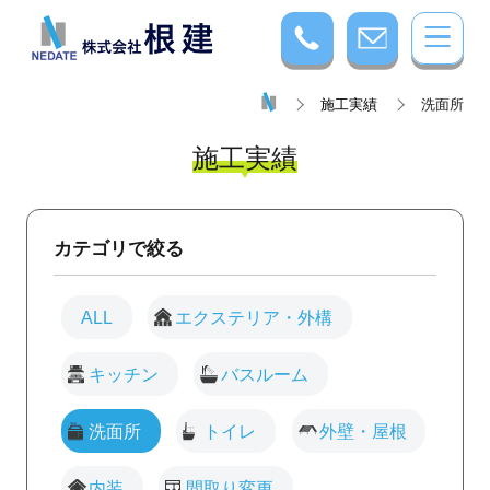
施工実績
洗面所
施工実績
カテゴリで絞る
ALL
エクステリア・外構
キッチン
バスルーム
洗面所
トイレ
外壁・屋根
内装
間取り変更