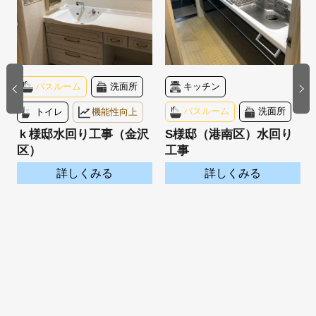
バスルーム
洗面所
キッチン
トイレ
機能性向上
バスルーム
洗面所
ｋ様邸水回り工事（金沢
S様邸（港南区）水回り
区）
工事
詳しくみる
詳しくみる
ノ