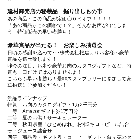
建材卸売店の秘蔵品 掘り出しもの市
あの商品・この商品が定価〇０％オフ！！！！
「あの商品がこの価格で！？」そんなお声が出てしま
う！特価販売の早い者勝ち！
豪華賞品が当たる！ お楽しみ抽選会
日頃の感謝を込めて･･･株式会社根建よりお客様へ豪華
賞品を還元致します！
昨今の注目、お米や豪華お肉のカタログギフトなど、特
賞も１口だけではありませんよ！
こちらも早い者勝ち！是非スタンプラリーに参加して豪
華抽選にご参加ください！
景品ラインナップ
特賞 お肉のカタログギフト1万2千円分
一等 Amazonギフト券1万円分
二等 夏のお供！サーキュレーター
三等 秋田県産「ひとめぼれ」お米2キロ・ビール詰合
せ・ジュース詰合せ
四等 商品券・ギフト券・コーヒーギフト・叙々苑のタ